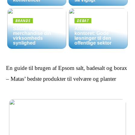
BRANDS
DEBAT
Sådan øger
Affaldssortering på
merchandise din
kontoret: Gode
virksomheds
løsninger til den
synlighed
offentlige sektor
En guide til brugen af Epsom salt, badesalt og borax
– Matas’ bedste produkter til velvære og planter