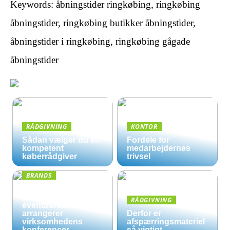
Keywords: åbningstider ringkøbing, ringkøbing
åbningstider, ringkøbing butikker åbningstider,
åbningstider i ringkøbing, ringkøbing gågade
åbningstider
RÅDGIVNING
KONTOR
Sådan vælger du en
Fordele for
kompetent
medarbejdernes
køberrådgiver
trivsel
BRANDS
Derfor kan det være
en god ide, at et
RÅDGIVNING
eventbureau
arrangerer
Derfor er
virksomhedens
afspærringsmateriel
konferencer
så vigtigt