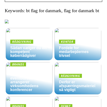
Keywords: bt flag for danmark, flag for danmark bt
RÅDGIVNING
KONTOR
Sådan vælger du en
Fordele for
kompetent
medarbejdernes
køberrådgiver
trivsel
BRANDS
Derfor kan det være
en god ide, at et
RÅDGIVNING
eventbureau
arrangerer
Derfor er
virksomhedens
afspærringsmateriel
konferencer
så vigtigt
BRANDS
DEBAT