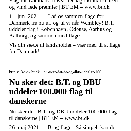
Flag for Danmark til EM: Deltag i konkurrencen
og vind fede præmier | BT EM – www.bt.dk
11. jun. 2021 — Lad os sammen flage for
Danmark fra nu af, og til vi når Wembley! B.T.
uddeler flag i København, Odense, Aarhus og
Aalborg, og sammen med flaget …
Vis din støtte til landsholdet – vær med til at flage
for Danmark!
http s://www.bt.dk › nu-sker-det-bt-og-dbu-uddeler-100…
Nu sker det: B.T. og DBU
uddeler 100.000 flag til
danskerne
Nu sker det: B.T. og DBU uddeler 100.000 flag
til danskerne | BT EM – www.bt.dk
26. maj 2021 — Brug flaget. Så simpelt kan det