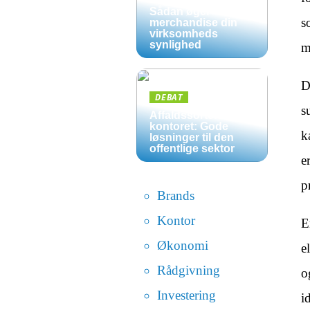
Sådan øger
s
merchandise din
virksomheds
synlighed
m
D
DEBAT
s
Affaldssortering på
kontoret: Gode
k
løsninger til den
offentlige sektor
e
p
Brands
Kontor
E
Økonomi
e
Rådgivning
o
Investering
i