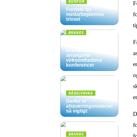
KONTOR
F
Fordele for
f
medarbejdernes
trivsel
t
BRANDS
Derfor kan det være
F
en god ide, at et
eventbureau
a
arrangerer
virksomhedens
e
konferencer
o
s
RÅDGIVNING
e
Derfor er
afspærringsmateriel
så vigtigt
D
f
BRANDS
f