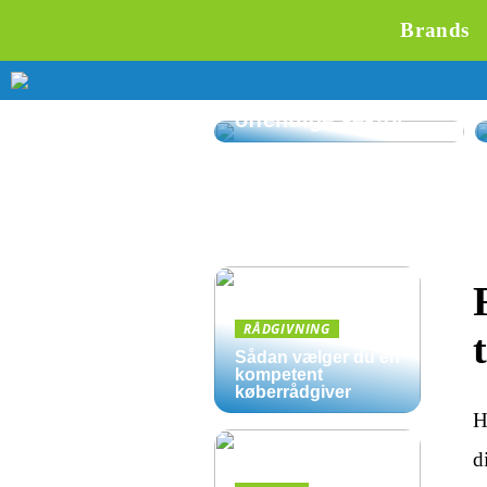
Brands
Affaldssortering på
kontoret: Gode
løsninger til den
offentlige sektor
RÅDGIVNING
Sådan vælger du en
kompetent
køberrådgiver
H
d