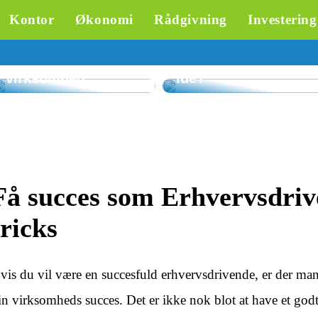
skræddersyet
Kontor
Økonomi
Rådgivning
Investering
rådgivning om
inkasso – en
Hvorfor er
værdifuld
parasoller til
ressource for din
restauranter en god
virksomhed
idé?
Få succes som Erhvervsdriv
tricks
vis du vil være en succesfuld erhvervsdrivende, er der mang
in virksomheds succes. Det er ikke nok blot at have et godt