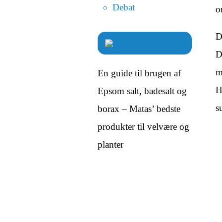
Debat
o
D
D
m
En guide til brugen af
H
Epsom salt, badesalt og
s
borax – Matas’ bedste
produkter til velvære og
planter