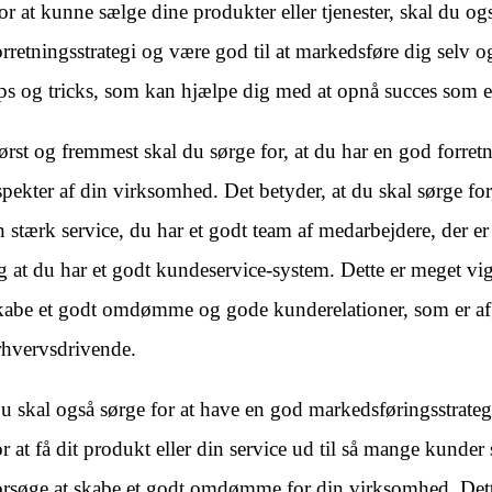
or at kunne sælge dine produkter eller tjenester, skal du o
orretningsstrategi og være god til at markedsføre dig selv 
ips og tricks, som kan hjælpe dig med at opnå succes som 
ørst og fremmest skal du sørge for, at du har en god forretn
spekter af din virksomhed. Det betyder, at du skal sørge for,
n stærk service, du har et godt team af medarbejdere, der e
g at du har et godt kundeservice-system. Dette er meget vig
kabe et godt omdømme og gode kunderelationer, som er af
rhvervsdrivende.
u skal også sørge for at have en god markedsføringsstrategi
or at få dit produkt eller din service ud til så mange kunder
orsøge at skabe et godt omdømme for din virksomhed. Dett