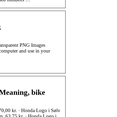
k
ansparent PNG Images
omputer and use in your
 Meaning, bike
0,00 kr. · Honda Logo i Sølv
. 63,75 kr. · Honda Logo i …