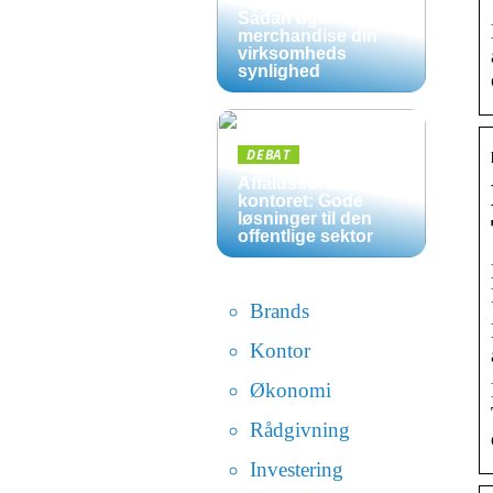
Sådan øger
merchandise din
virksomheds
synlighed
DEBAT
Affaldssortering på
kontoret: Gode
løsninger til den
offentlige sektor
Brands
Kontor
Økonomi
Rådgivning
Investering