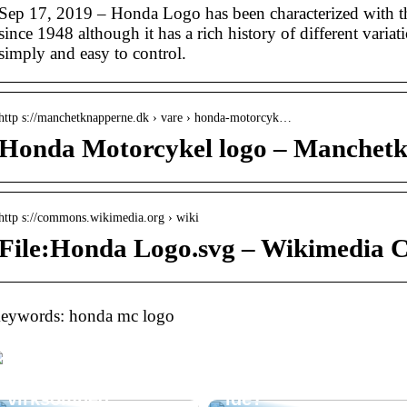
Sep 17, 2019 – Honda Logo has been characterized with th
since 1948 although it has a rich history of different vari
simply and easy to control.
http s://manchetknapperne.dk › vare › honda-motorcyk…
Honda Motorcykel logo – Manchet
http s://commons.wikimedia.org › wiki
File:Honda Logo.svg – Wikimedia
Professionel og
skræddersyet
eywords: honda mc logo
rådgivning om
inkasso – en
Hvorfor er
værdifuld
parasoller til
ressource for din
restauranter en god
virksomhed
idé?