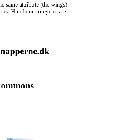
e same attribute (the wings)
ations. Honda motorcycles are
knapperne.dk
 Commons
Forståelse af
Flowmåling og
Dens Betydning