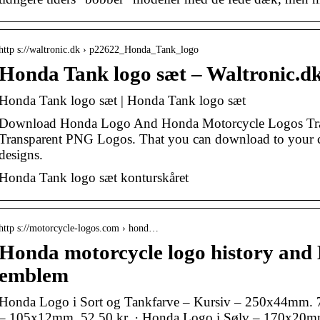
http s://waltronic.dk › p22622_Honda_Tank_logo
Honda Tank logo sæt – Waltronic.d
Honda Tank logo sæt | Honda Tank logo sæt
Download Honda Logo And Honda Motorcycle Logos Tr
Transparent PNG Logos. That you can download to your c
designs.
Honda Tank logo sæt konturskåret
http s://motorcycle-logos.com › hond…
Honda motorcycle logo history and
emblem
Honda Logo i Sort og Tankfarve – Kursiv – 250x44mm. 7
– 105x12mm. 52,50 kr. · Honda Logo i Sølv – 170x20mm