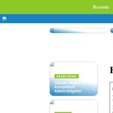
Brands
Affaldssortering på
kontoret: Gode
løsninger til den
offentlige sektor
RÅDGIVNING
Sådan vælger du en
kompetent
køberrådgiver