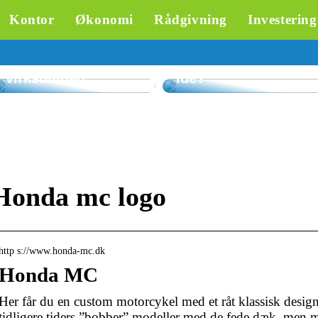
skræddersyet
Kontor
Økonomi
Rådgivning
Investering
rådgivning om
inkasso – en
Hvorfor er
værdifuld
parasoller til
ressource for din
restauranter en god
virksomhed
idé?
Honda mc logo
http s://www.honda-mc.dk
Honda MC
Her får du en custom motorcykel med et råt klassisk design, 
tidligere tiders ”bobber” modeller med de fede dæk, men