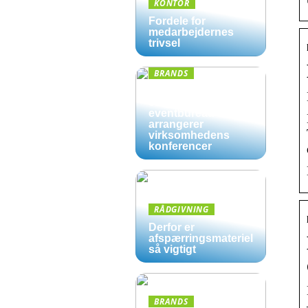
KONTOR
Fordele for
medarbejdernes
trivsel
BRANDS
Derfor kan det være
en god ide, at et
eventbureau
arrangerer
virksomhedens
konferencer
RÅDGIVNING
Derfor er
afspærringsmateriel
så vigtigt
BRANDS