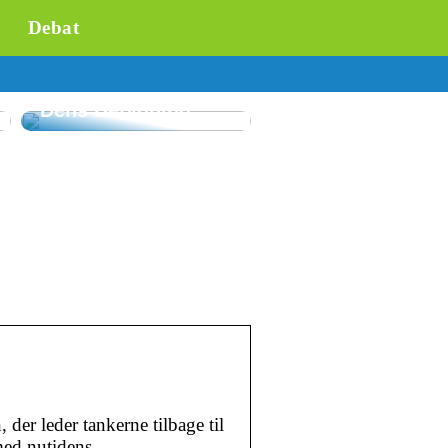
Debat
Forståelse af
Flowmåling og
Dens Betydning
der leder tankerne tilbage til
 med nutidens …