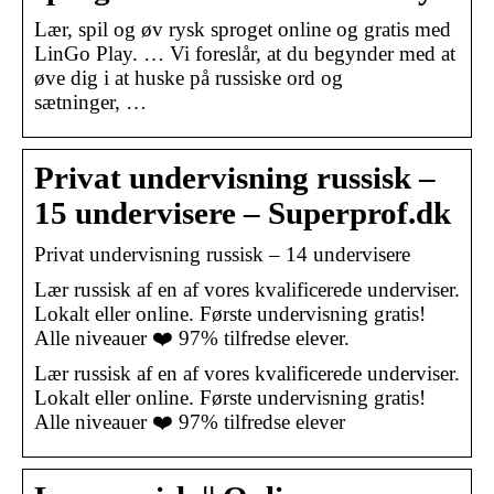
Lær, spil og øv rysk sproget online og gratis med
LinGo Play. … Vi foreslår, at du begynder med at
øve dig i at huske på russiske ord og
sætninger, …
Privat undervisning russisk –
15 undervisere – Superprof.dk
Privat undervisning russisk – 14 undervisere
Lær russisk af en af vores kvalificerede underviser.
Lokalt eller online. Første undervisning gratis!
Alle niveauer ❤️ 97% tilfredse elever.
Lær russisk af en af vores kvalificerede underviser.
Lokalt eller online. Første undervisning gratis!
Alle niveauer ❤️ 97% tilfredse elever