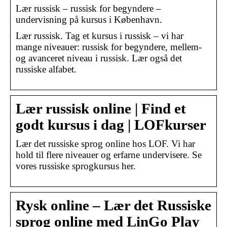
Lær russisk – russisk for begyndere –
undervisning på kursus i København.
Lær russisk. Tag et kursus i russisk – vi har
mange niveauer: russisk for begyndere, mellem-
og avanceret niveau i russisk. Lær også det
russiske alfabet.
Lær russisk online | Find et
godt kursus i dag | LOFkurser
Lær det russiske sprog online hos LOF. Vi har
hold til flere niveauer og erfarne undervisere. Se
vores russiske sprogkursus her.
Rysk online – Lær det Russiske
sprog online med LinGo Play