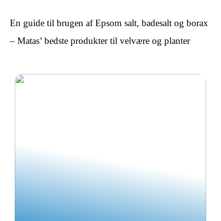
En guide til brugen af Epsom salt, badesalt og borax
– Matas’ bedste produkter til velvære og planter